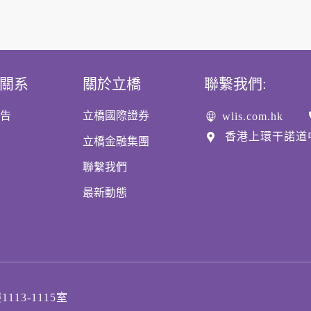
關系
關於立橋
聯繫我們:
告
立橋國際證券
wlis.com.hk
香港上環干諾道中1
立橋金融集團
聯繫我們
最新動態
13-1115室