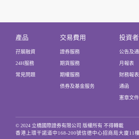
產品
交易費用
投資者
孖展融資
證券服務
公告及通
24H服務
期貨服務
月報表
常見問題
期權服務
財務報表
债券及基金服务
通函
憲章文件
© 2024 立橋國際證券有限公司 版權所有 不得轉載
香港上環干諾道中168-200號信德中心招商局大廈11樓11