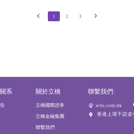
1
2
3
關系
關於立橋
聯繫我們:
告
立橋國際證券
wlis.com.hk
香港上環干諾道中1
立橋金融集團
聯繫我們