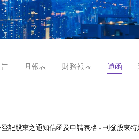
通告
月報表
財務報表
通函
非登記股東之通知信函及申請表格 - 刊發股東