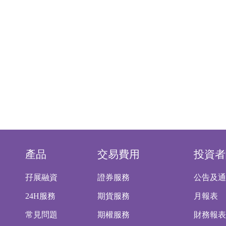
產品
交易費用
投資者
孖展融資
證券服務
公告及通
24H服務
期貨服務
月報表
常見問題
期權服務
財務報表