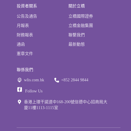
投資者關系
關於立橋
公告及通告
立橋國際證券
月報表
立橋金融集團
財務報表
聯繫我們
通函
最新動態
憲章文件
聯係我們:
wlis.com.hk
+852 2844 9844
Follow Us
香港上環干諾道中168-200號信德中心招商局大
廈11樓1113-1115室