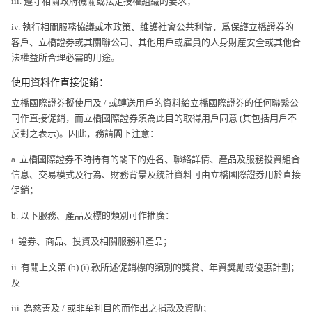
iii. 遵守相關政府機關或法定授權組織的要求；
iv. 執行相關服務協議或本政策、維護社會公共利益，爲保護立橋證券的
客戶、立橋證券或其關聯公司、其他用戶或雇員的人身財産安全或其他合
法權益所合理必需的用途。
使用資料作直接促銷：
立橋國際證券擬使用及 / 或轉送用戶的資料給立橋國際證券的任何聯繫公
司作直接促銷，而立橋國際證券須為此目的取得用戶同意 (其包括用戶不
反對之表示)。因此，務請閣下注意：
a. 立橋國際證券不時持有的閣下的姓名、聯絡詳情、產品及服務投資組合
信息、交易模式及行為、財務背景及統計資料可由立橋國際證券用於直接
促銷；
b. 以下服務、產品及標的類別可作推廣：
i. 證券、商品、投資及相關服務和產品；
ii. 有關上文第 (b) (i) 款所述促銷標的類別的獎賞、年資獎勵或優惠計劃；
及
iii. 為慈善及 / 或非牟利目的而作出之捐款及資助；