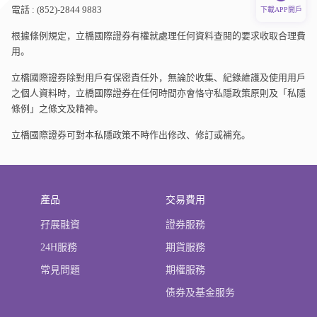
電話 : (852)-2844 9883
下載APP開戶
根據條例規定，立橋國際證券有權就處理任何資料查閱的要求收取合理費
用。
立橋國際證券除對用戶有保密責任外，無論於收集、紀錄維護及使用用戶
之個人資料時，立橋國際證券在任何時間亦會恪守私隱政策原則及「私隱
條例」之條文及精神。
立橋國際證券可對本私隱政策不時作出修改、修訂或補充。
產品
交易費用
孖展融資
證券服務
24H服務
期貨服務
常見問題
期權服務
债券及基金服务